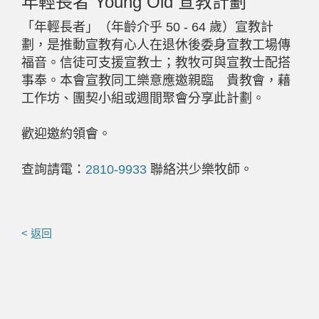
年輕長者 Young Old 宣教計劃
「年輕長者」（年齡介乎
50 - 64
歲）宣教計
劃，是推動宣教有心人在退休後委身宣教工場傳
福音。信徒可支援宣教士；教牧可與宣教士配搭
事奉。本會宣教同工樂意應邀親臨 貴教會，藉
工作坊、團契小組或週間聚會分享此計劃。
歡迎邀約領會。
查詢請電：
2810-9933
聯絡洪少樂牧師。
< 返回