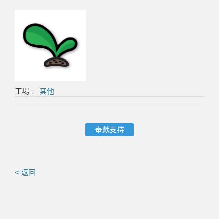
工場﹕
其他
奉獻支持
< 返回