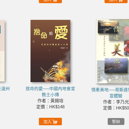
赴溫州
捨命的愛──中國內地會宣
情牽美地──哥斯達
教士小傳
宣體驗
作者：黃錫培
作者：李乃光
定價：HK$148
定價：HK$50
加入
暫缺