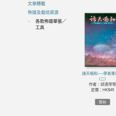
文章轉載
佈道及栽培資源
各款佈道單張／
工具
諸天唱和──學者專
（二）
作者：邱清萍
定價：HK$45
暫缺