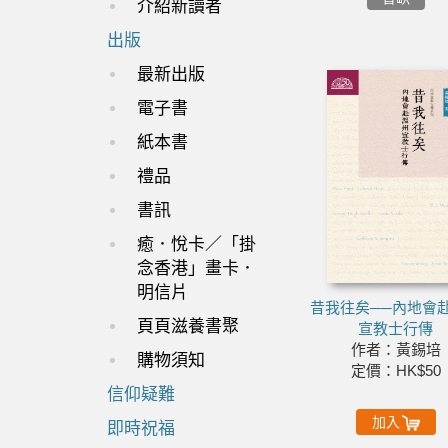
介紹新讀者
出版
最新出版
電子書
紙本書
禮品
書訊
癒．悅卡／「掛
念香港」畫卡．
明信片
昔我往矣──內地會
頁頁滋養書聚
宣教士行傳
作者：黃錫培
購物須知
定價：HK$50
信仰疑難
加入
即時祝福