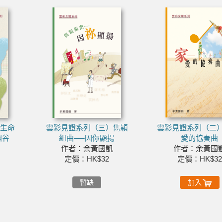
）生命
雲彩見證系列（三）雋穎
雲彩見證系列（二）
幽谷
組曲──因你顯揚
愛的協奏曲
凱
作者：余黃國凱
作者：余黃國
定價：HK$32
定價：HK$32
暫缺
加入