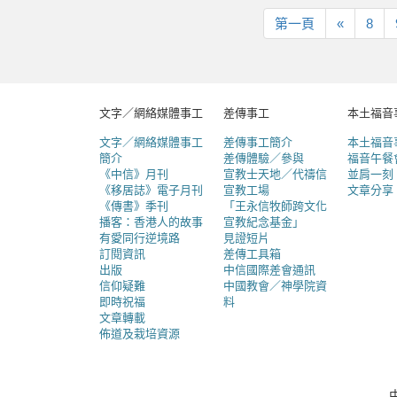
第
上
第一頁
«
8
一
一
頁
頁
文字／網絡媒體事工
差傳事工
本土福音
文字／網絡媒體事工
差傳事工簡介
本土福音
簡介
差傳體驗／參與
福音午餐
《中信》月刊
宣教士天地／代禱信
並肩一刻
《移居誌》電子月刊
宣教工場
文章分享
《傳書》季刊
「王永信牧師跨文化
播客：香港人的故事
宣教紀念基金」
有愛同行逆境路
見證短片
訂閱資訊
差傳工具箱
出版
中信國際差會通訊
信仰疑難
中國教會／神學院資
即時祝福
料
文章轉載
佈道及栽培資源