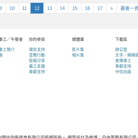
下
9
10
11
12
13
14
15
16
17
»
最後一
一
頁
事工／午餐會
你的參與
媒體庫
下載區
事工簡介
禱告支持
影片集
辦公室
會
宣教行動
相片集
文字／網絡
投稿分享
差傳事工
義工支援
奉獻支持
奉獻支持
中信出版
中國信徒佈道會有限公司版權所有。 網頁設計及維護：自由策劃有限公司