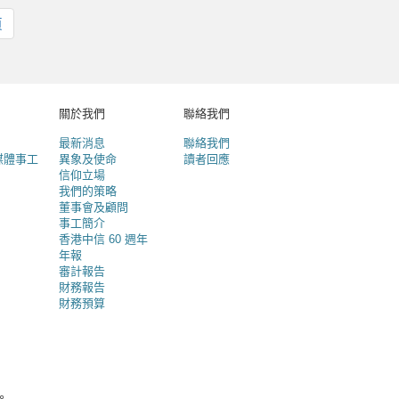
最
頁
後
一
頁
關於我們
聯絡我們
最新消息
聯絡我們
媒體事工
異象及使命
讀者回應
信仰立場
我們的策略
董事會及顧問
事工簡介
香港中信 60 週年
年報
審計報告
財務報告
財務預算
。