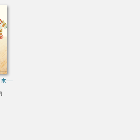
家──
凱