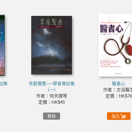
訪集
穹蒼響應──學者專訪集
醫者心
（一）
作者：方滔醫
等
作者：何天擇等
定價：HK$78
定價：HK$45
暫缺
加入