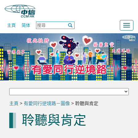
主頁
简体
Togg
navig
主頁
>
有愛同行逆境路－圖像
> 聆聽與肯定
聆聽與肯定