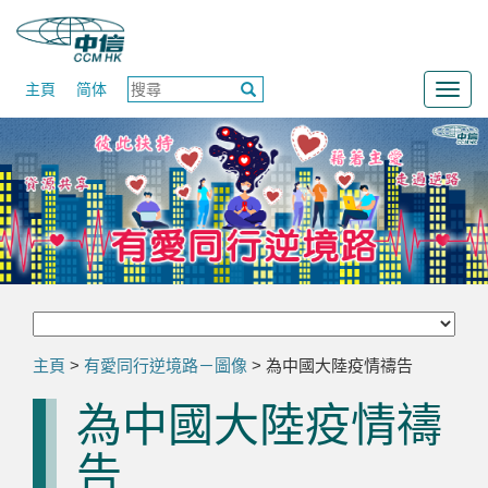
主頁
简体
Togg
navig
主頁
>
有愛同行逆境路－圖像
> 為中國大陸疫情禱告
為中國大陸疫情禱
告