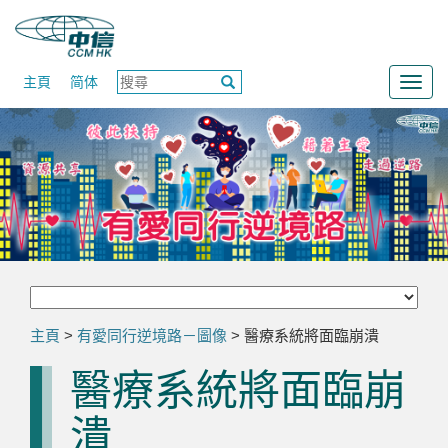
主頁
简体
Togg
navig
主頁
>
有愛同行逆境路－圖像
> 醫療系統將面臨崩潰
醫療系統將面臨崩
潰