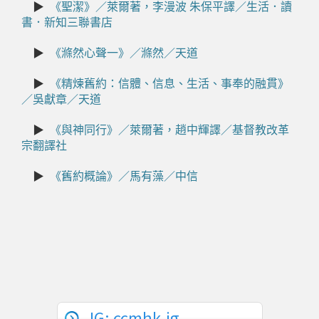
▶
《聖潔》／萊爾著，李漫波 朱保平譯／生活．讀
書．新知三聯書店
▶
《滌然心聲一》／滌然／天道
▶
《精煉舊約：信體、信息、生活、事奉的融貫》
／吳獻章／天道
▶
《與神同行》／萊爾著，趙中輝譯／基督教改革
宗翻譯社
▶
《舊約概論》／馬有藻／中信
IG: ccmhk.ig