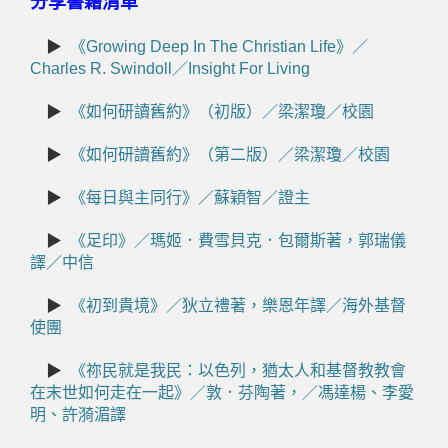
分享書籍清單
▶
《Growing Deep In The Christian Life》／
Charles R. Swindoll／Insight For Living
▶
《如何研讀舊約》（初版）／梁潔瓊／校園
▶
《如何研讀舊約》（第二版）／梁潔瓊／校園
▶
《每日與主同行》／蘇穎智／證主
▶
《足印》／瑪姬．費雪貝克．包爾斯著，郭瑞儀
譯／中信
▶
《初到貴境》／狄立禮著，樂恩年譯／海外基督
使團
▶
《祢民就是我民：以色列，猶太人和基督教教會
在末世如何走在一起》／敦．芬陶著，／馮達楊、李愛
明、許漪湄譯