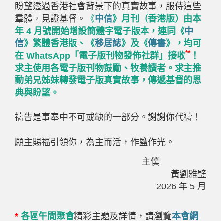
盼望透過香港社會背景下的真實故事，服侍這些
羣體，見證基督。
《
中信
》月刊（香港版）由本
年
4
月號開始增設簡體字電子版本，連同《
中
信
》繁體香港版、《
移居誌
》及《
傳書
》，均可
**
在
WhatsApp
「電子版刊物發佈社群」接收
！
求主使用各電子版刊物鼓勵、牧養讀者。求主推
動弟兄姊妹轉發電子版真實故事，傳遞基督的恩
典與盼望。
禱告是事奉中不可或缺的一部分。謝謝你代禱！
願主賜福引領你，為主而活，作鹽作光。
主僕
黃劉雅璧
2026
年
5
月
*
各區午間聚會
精彩主題及詳情，請瀏覽
本會網