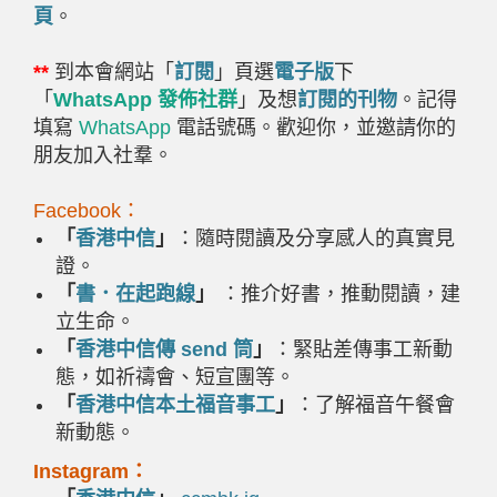
頁
。
**
到本會網站「
訂閱
」頁選
電子版
下
「
WhatsApp 發佈社群
」及想
訂閱的刊物
。記得
填寫
WhatsApp
電話號碼。歡迎你，並邀請你的
朋友加入社羣。
Facebook：
「
香港中信
」
：隨時閱讀及分享感人的真實見
證。
「
書．在起跑線
」
：推介好書，推動閱讀，建
立生命。
「
香港中信傳
send
筒
」
：緊貼差傳事工新動
態，如祈禱會、短宣團等。
「
香港中信本土福音事工
」
：了解福音午餐會
新動態。
Instagram：