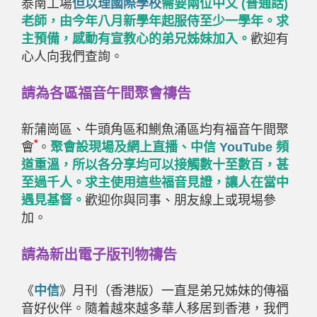
泰南工場
但以理國際學校
需要兩位中文 (普通話)
老師，由今年八月新學年起服侍至少一學年。求
主預備，感動有宣教心的弟兄姊妹加入。
歡迎有
心人向我們查詢。
請為各區福音午間聚會禱告
新蒲崗區、牛頭角區和鰂魚涌區均有福音午間聚
*
會
。
聚會設現場及網上直播、中信
YouTube
頻
道重溫，所以各分享均可以接觸數十至數百，甚
至過千人。求主使用這些福音見證，讓人在當中
遇見基督。
歡迎你與同事、朋友線上或現埸參
加。
請為新出電子版刊物禱告
《
中信
》月刊（香港版）一直是弟兄姊妹的傳福
音好伙伴。隨着越來越多華人移居到香港，我們