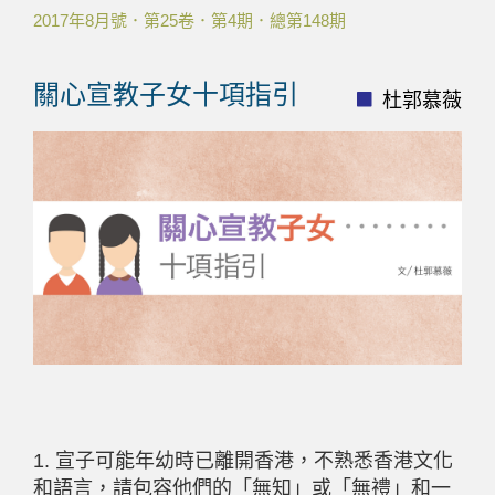
2017年8月號．第25卷．第4期．總第148期
關心宣教子女十項指引
杜郭慕薇
1. 宣子可能年幼時已離開香港，不熟悉香港文化
和語言，請包容他們的「無知」或「無禮」和一