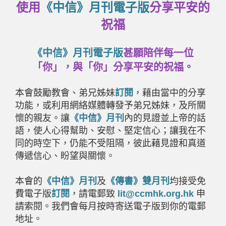
使用
《中信》月刊電子版
分享平安的
祝福
《中信》月刊電子版
甚願陪伴每一位
「你」，與「你」分享平安的祝福。
本會鼓勵教會、弟兄姊妹
訂閱
，藉由當中的分享
功能，或利用網絡媒體轉發予弟兄姊妹，及所關
懷的親友。讓
《中信》月刊
內的見證並上帝的話
語，使人心得幫助、安慰、堅定信心；讓我在不
同的時空下，仍能不受阻隔，彼此藉見證和真道
傳遞信心、盼望與關懷。
本會的
《中信》月刊
及
《傳書》雙月刊
均接受免
費電子版
訂閱
，請電郵致
lit@ccmhk.org.hk
申
請索閱。我們會每月按時寄送電子版到你的電郵
地址。