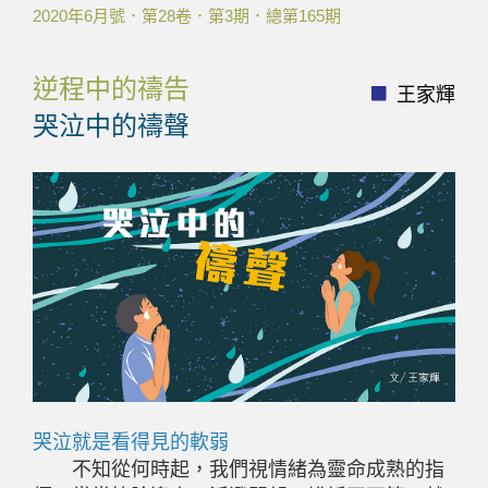
2020年6月號．第28卷．第3期．總第165期
逆程中的禱告
王家輝
哭泣中的禱聲
哭泣就是看得見的軟弱
不知從何時起，我們視情緒為靈命成熟的指