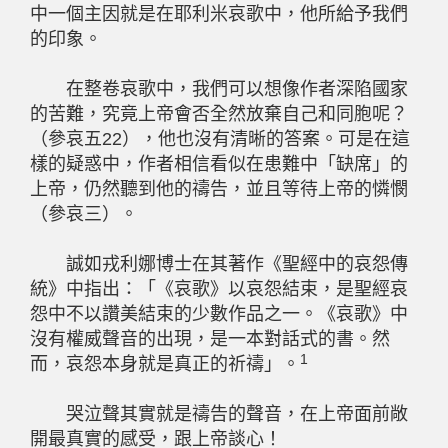
中一個主因就是在耶利米哀歌中，他所給予我們
的印象。
在整卷哀歌中，我們可以想像作者深陷國家
的苦難，究竟上帝會否全然放棄自己和同胞呢？
（參哀五22），他也沒有清晰的答案。可是在這
樣的疑惑中，作者相信看似在患難中「缺席」的
上帝，仍然聽到他的禱告，並且等待上帝的憐憫
（參哀三）。
誠如戎利娜博士在其著作《聖經中的哀怨傳
統》中指出：「《哀歌》以哀怨結束，是聖經哀
怨中不以讚美結束的少數作品之一。《哀歌》中
沒有權威聲音的出現，是一本對話式的書。然
1
而，哀怨本身就是真正的祈禱」。
哭泣聲其實就是禱告的聲音，在上帝面前敞
開最真實的感受，跟上帝談心！