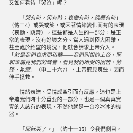
又如何看待「哭泣」呢？
「
哭有時，笑有時；哀慟有時，跳舞有時
」
（傳三4）或哭或笑，或因著情緒變化而有的表現
（哀慟、跳舞），這些都是人生的一部分，是正
常的表現，沒有好壞之分。當人遇到極大困難，
甚至處於絕望的境況，他就會請求上帝介入。
「
於是我們哀求耶和華——我們列祖的上帝，耶
和華聽見我們的聲音，看見我們所受的困苦、勞
碌、欺壓
」（申二十六7），上帝聽見哀聲，因而
伸手拯救。
情緒表達、受情感牽引而有反應，這也是上
帝造我們時十分重要的一部分，也是一個真真實
實的人該有的表現，不然他就是一台冷冰冰的機
器。
「
耶穌哭了。
」（約十一35）令我們側目，