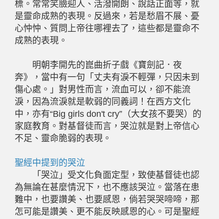
標。常常笑臉迎人、活潑開朗、說話正面等，就
是靈命成熟的表現。反過來，若是愁眉不展、憂
心忡忡、質問上帝往哪裡去了，這些都是靈命不
成熟的表現。
明朝李開先的崑曲折子戲《寶劍記．夜
奔》，當中有一句「丈夫有淚不輕彈，只因未到
傷心處。」對男性而言，流血可以，卻不能流
淚，因為流淚就是軟弱的同義詞！在西方文化
中，亦有“Big girls don't cry”（大女孩不要哭）的
家庭教育。對基督徒而言，哭泣就是對上帝信心
不足、靈命脆弱的表現。
聖經中提到的哭泣
「哭泣」受文化負面定型，致使基督徒也認
為無論在甚麼情況下，也不應該哭泣。當落在患
難中，也要讚美、也要感恩，倘若哭哭啼啼，那
怎可能是讚美、更不能反映感恩的心。可是聖經