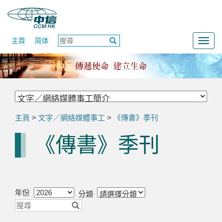
主頁
简体
Togg
navig
主頁
>
文字／網絡媒體事工
>
《傳書》季刊
《傳書》季刊
年份
分類