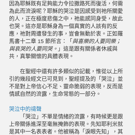
因為耶穌既有足夠能力令拉撒路死而復活，何需
為此而流淚呢？耶穌的哭泣是因感受到祂所關愛
的人，正在極度悲傷之中，祂能感同身受，故此
也哭。這亦是耶穌身為一個真實的人該有的反
應，祂對周遭發生的事，豈會無動於衷。正如羅
馬書十二章 15 節所言：「
與喜樂的人要同樂；
與哀哭的人要同哭。
」這是跟有關係者休戚與
共，真摯關懷的具體表現。
在聖經中還有許多類似的記載，惟從以上所
引的幾段經文已可見到，聖經提及的「哭泣」並
不是對上帝信心不足、靈命脆弱的表現，反而是
情感自然的流露，生命常態的一部分。
哭泣中的禱聲
「哭泣」不單是情緒的流露，有時候更是跟
上帝關係進深至毫無掩飾的表現。先知耶利米就
是其中一名表表者。他被稱為「淚眼先知」，其