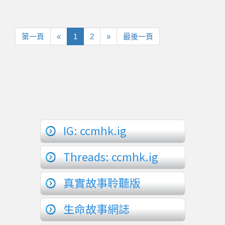
第
上
下
最
第一頁
«
1
2
»
最後一頁
一
一
一
後
頁
頁
頁
一
頁
IG: ccmhk.ig
Threads: ccmhk.ig
真實故事聆聽版
生命故事網誌