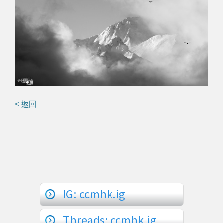
< 返回
IG: ccmhk.ig
Threads: ccmhk.ig