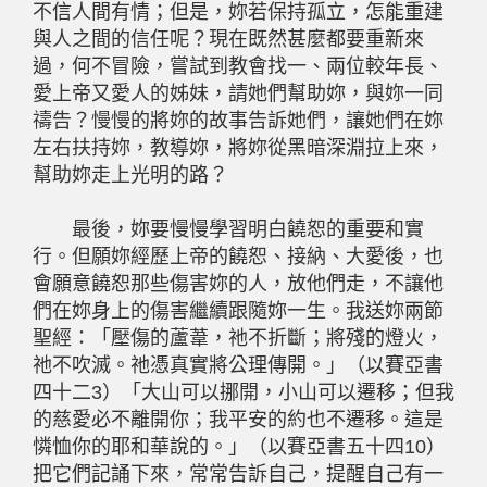
不信人間有情；但是，妳若保持孤立，怎能重建
與人之間的信任呢？現在既然甚麼都要重新來
過，何不冒險，嘗試到教會找一、兩位較年長、
愛上帝又愛人的姊妹，請她們幫助妳，與妳一同
禱告？慢慢的將妳的故事告訴她們，讓她們在妳
左右扶持妳，教導妳，將妳從黑暗深淵拉上來，
幫助妳走上光明的路？
最後，妳要慢慢學習明白饒恕的重要和實
行。但願妳經歷上帝的饒恕、接納、大愛後，也
會願意饒恕那些傷害妳的人，放他們走，不讓他
們在妳身上的傷害繼續跟隨妳一生。我送妳兩節
聖經：「壓傷的蘆葦，祂不折斷；將殘的燈火，
祂不吹滅。祂憑真實將公理傳開。」（以賽亞書
四十二3）「大山可以挪開，小山可以遷移；但我
的慈愛必不離開你；我平安的約也不遷移。這是
憐恤你的耶和華說的。」（以賽亞書五十四10）
把它們記誦下來，常常告訴自己，提醒自己有一