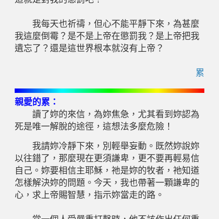
我每天也祈禱，但心不能平靜下來，為甚麼
我這麼倒霉？是不是上帝在懲罰我？是上帝把我
遺忘了？還是這世界根本就沒有上帝？
累
親愛的累：
讀了妳的來信，為妳焦急，尤其看到妳認為
死是唯一解脫的途徑，這想法多麼危險！
我請妳冷靜下來，別輕舉妄動。既然妳說妳
以往錯了，那麼現在更須謙卑，更不要再輕易信
自己。妳要相信主耶穌，祂是妳的牧者，祂知道
怎樣解決妳的問題。今天，我也帶著一顆謙卑的
心，求上帝賜智慧，指示妳當走的路。