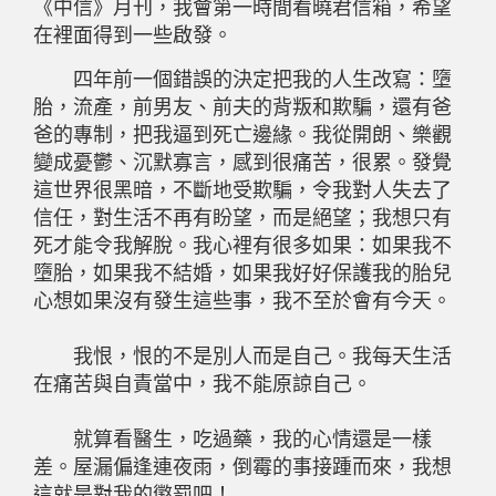
《中信》月刊，我會第一時間看曉君信箱，希望
在裡面得到一些啟發。
四年前一個錯誤的決定把我的人生改寫：墮
胎，流產，前男友、前夫的背叛和欺騙，還有爸
爸的專制，把我逼到死亡邊緣。我從開朗、樂觀
變成憂鬱、沉默寡言，感到很痛苦，很累。發覺
這世界很黑暗，不斷地受欺騙，令我對人失去了
信任，對生活不再有盼望，而是絕望；我想只有
死才能令我解脫。我心裡有很多如果：如果我不
墮胎，如果我不結婚，如果我好好保護我的胎兒
心想如果沒有發生這些事，我不至於會有今天。
我恨，恨的不是別人而是自己。我每天生活
在痛苦與自責當中，我不能原諒自己。
就算看醫生，吃過藥，我的心情還是一樣
差。屋漏偏逢連夜雨，倒霉的事接踵而來，我想
這就是對我的懲罰吧！