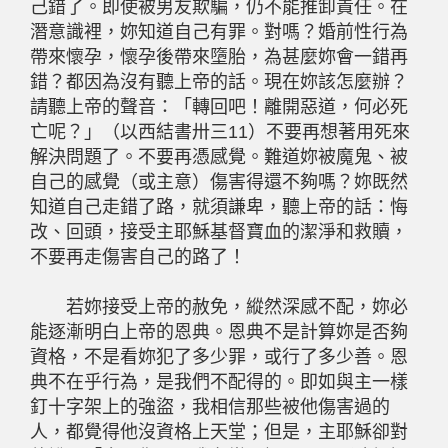
己錯了。即使被男友欺騙，仍不能推卸責任。在
潛意識裡，妳知道自己有罪。對嗎？婚前性行為
帶來懷孕，懷孕後帶來墮胎，為甚麼妳會一錯再
錯？都因為沒有聽上帝的話。現在妳該怎麼辦？
請聽上帝的聲音：「轉回吧！離開惡道，何必死
亡呢？」（以西結書卅三11）不要再想著用死來
解決問題了。不要再憑感覺。難道妳被魔鬼、被
自己的感覺（或主意）傷害得還不夠嗎？妳既然
知道自己走錯了路，就須謙卑，聽上帝的話：悔
改、回頭，接受主耶穌基督寶血的潔淨和救贖，
不要再走傷害自己的路了！
若妳接受上帝的赦免，縱然深感不配，妳必
能逐漸明白上帝的恩典。恩典不是計算妳是否夠
資格，不是看妳犯了多少罪，或行了多少善。恩
典不在乎行為，是我們不配得的。即如與主一樣
釘十字架上的強盜，我相信那些被他傷害過的
人，都覺得他沒資格上天堂；但是，主耶穌卻對