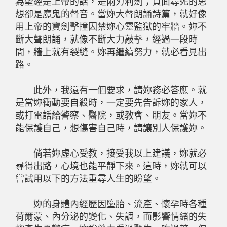
為聖經是上帝的話，是兩刃利劍；負面尋死的思
想卻是魔鬼的聲音。當妳大聲朗誦詩篇，就好像
用上帝的寶劍擊撞囚禁妳心靈監獄的牢牆。妳不
斷大聲朗誦，就像不斷大力敲擊，經過一段時
間，牆上就有裂縫。妳再繼續努力，就必看見出
路。
此外，我還有一個要求，請妳務必答應。就
是當妳衝動要自殺時，一定要先告訴妳的家人，
或打電話給警察、醫院，或教會、朋友。當妳不
能保護自己，想傷害自己時，請讓別人保護妳。
倘若妳虛心受教，接受我以上建議，妳就必
尋得出路，心境也能平靜下來。這時，妳就可以
嘗試用以下的方法重尋人生的盼望。
妳的身體內經歷因墮胎、流產、懷孕時各種
荷爾蒙、內分泌的變化、失調，而影響情緒的失