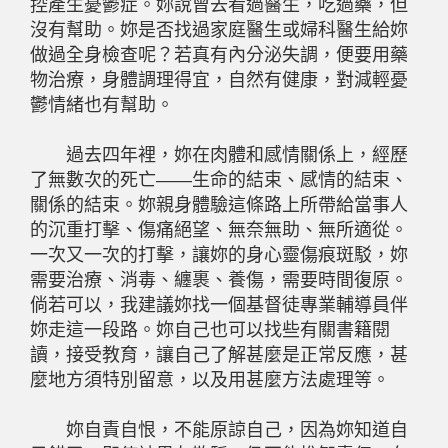
控產生憂鬱症。妳說曾去看過醫生，吃過藥，但
沒有幫助。妳是否找過家庭醫生或婦科醫生給妳
做過全身檢查呢？若真有內分泌失調，便要用藥
物治療，身體調理得宜，自然有健康，對減輕憂
鬱情緒也有幫助。
過去四年裡，妳在肉體和感情關係上，經歷
了無數次的死亡——生命的結束、感情的結束、
關係的結束。妳親身體驗這條路上所帶給當事人
的沉重打擊、傷痛絕望、無奈無助、無所適從。
一次又一次的打擊，讓妳的身心靈傷痕斑駁，妳
需要治療、消毒、纏裹、養傷，需要時間復原。
倘若可以，我建議妳找一個基督徒專業輔導員伴
妳走這一段路。妳自己也可以找些有關書籍閱
讀，接受教育，讓自己了解甚麼是正常反應，甚
麼地方須特別留意，以及用甚麼方法處理等。
妳自責自恨，不能原諒自己，因為妳知道自