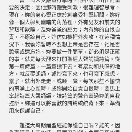
當一個人受嚴重打擊時，他不該作出任何重
要的決定，因他那時飽受刺激，很難理智思考。
現在，妳的身心靈正處於創痛受打擊期間，妳好
像一個人躲到幽暗的角落裡，外有男友和前夫的
背叛和欺騙，及妳爸爸的壓力；內有妳的自恨自
責，不原諒自己。妳仿如被裡外夾攻，在這種情
況下，我勸妳暫時不要想上帝是否存在，祂是否
懲罰或遺忘妳。妳要做一件簡單，卻必須是正確
的事，就是每天醒來打開聖經大聲誦讀詩篇。從
第一篇詩篇，一篇篇讀下去。有感動和共鳴的地
方，就反覆朗誦，或抄寫下來，也可寫下感想。
累了，就出外走走，或睡一覺。每次那些不愉快
的事湧上心頭時，或妳開始自責自恨時，要馬上
拿起詩篇大聲誦讀，讓詩篇的聲音蓋過妳的自我
控訴。妳還可以將喜歡的詩篇統統背下來，準備
用來保護自己。
難道大聲朗誦聖經能保護自己嗎？能的。因