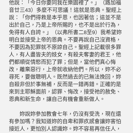
他說：「今日你要同我在樂園裡了。」（路加福
音廿三43）多麼不可思議！這就是恩典。聖經上
說：「你們得救是本乎恩，也因著信；這並不是
出於自己，乃是上帝所賜的，也不是出於行為，
免得有人自誇。」（以弗所書二8至9）我希望妳
明白並接受上帝的恩典。不要再說自己沒資格，
不要因為犯罪就不原諒自己。聖經上記載很多罪
人，有人盡皆夫的妓女，有殺夫奪妻的君王，他
們都順從情慾而犯了罪；但是，當他們真心悔
改，離棄惡行，上帝就收納他們。所以，妳不必
尋死，要做聰明人。既然過去的已無法挽回，妳
自殺非但於事無補，反而是一錯再錯。正確的是
來到主耶穌面前，認罪、悔改，接受祂的赦免、
恩典和新生命，讓自己有機會重新做人。
妳說妳參加教會七年，仍沒有受洗，現在還
有參加嗎？我知道妳的自卑和罪疚感會讓妳害怕
接近人，更怕別人認識妳。妳不容易再信任人，