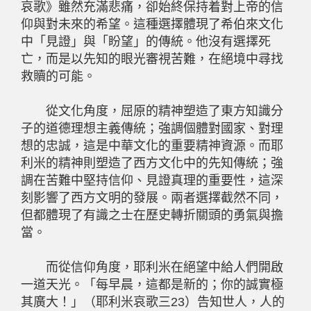
哀歌》雖然充滿悲痛，卻始終保持着對上帝的信
仰與對未來的希望。這種選擇體現了希伯來文化
中「見證」與「盼望」的傳統。他沒有選擇死
亡，而是以先知的眼光審視苦難，在絕境中尋找
救贖的可能。
從文化角度，屈原的精神塑造了東方知識分
子的道德理想主義傳統；強調個體對國家、對理
想的忠誠，這是中華文化的重要精神資源。而耶
利米的精神則塑造了西方文化中的先知傳統；強
調在苦難中堅持信仰、見證真理的重要性，這深
刻影響了西方文明的發展。兩者選擇截然不同，
但都體現了有識之士在歷史轉折關頭的勇氣與擔
當。
而從信仰角度，耶利米在絕望中給人們開啟
一道天光。「每早晨，這都是新的；你的誠實極
其廣大！」（耶利米哀歌三
23
）告知世人，人的