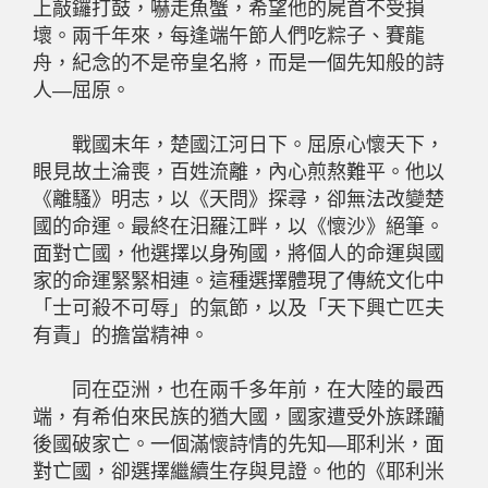
上敲鑼打鼓，嚇走魚蟹，希望他的屍首不受損
壞。兩千年來，每逢端午節人們吃粽子、賽龍
舟，紀念的不是帝皇名將，而是一個先知般的詩
人—屈原。
戰國末年，楚國江河日下。屈原心懷天下，
眼見故土淪喪，百姓流離，內心煎熬難平。他以
《離騷》明志，以《天問》探尋，卻無法改變楚
國的命運。最終在汨羅江畔，以《懷沙》絕筆。
面對亡國，他選擇以身殉國，將個人的命運與國
家的命運緊緊相連。這種選擇體現了傳統文化中
「士可殺不可辱」的氣節，以及「天下興亡匹夫
有責」的擔當精神。
同在亞洲，也在兩千多年前，在大陸的最西
端，有希伯來民族的猶大國，國家遭受外族蹂躪
後國破家亡。一個滿懷詩情的先知—耶利米，面
對亡國，卻選擇繼續生存與見證。他的《耶利米