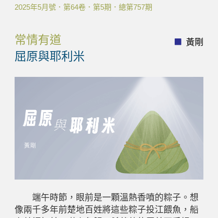
2025年5月號．第64卷．第5期．總第757期
常情有道
黃剛
屈原與耶利米
端午時節，眼前是一顆溫熱香噴的粽子。想
像兩千多年前楚地百姓將這些粽子投江餵魚，船