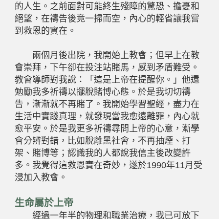
的人生。之前面對可能終生殘障的驚恐、擔憂和
絕望，在禱告後竟一掃而空，內心的輕省讓我嘗
到救恩的實在。
兩個月後出院，我開始上教會；但早上在教
會崇拜，下午卻在投注站賭馬，感到矛盾難受。
教會導師對我說：「這是上帝在提醒你。」他還
勉勵我多祈禱以擺脫賭博心態。於是我切切禱
告，漸漸就不再賭了。我開始學習聖經，盡力在
生活中實踐真理，就發現當我愈遠離罪，內心就
愈平安。於是我更多祈禱尋問上帝的心意，漸學
會分辨對錯，比如脫離黑社會，不再抽煙、打
架、賭博等；認識我的人都說我信主後改變許
多。我覺得這救恩實在奇妙，遂於1990年11月受
浸加入教會。
生命屬於上帝
經過一年半的物理和職業治療，我已可放下