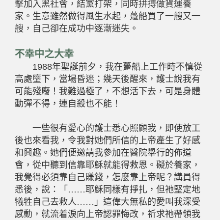
擊加入黑社會，結黨打架，同時拼搏做貨運養
家。生意雖然做得風生水起，躉船買了一艘又一
艘，自己卻在成功中逐漸迷失。
不幸中之大幸
1988年聖誕前夕，我在躉船上工作時不慎從
高處墮下，當場昏迷；幾天後醒來，護士說我有
可能殘廢！我難過極了，不想活下去，可是身體
動彈不得，連自殺也不能！
一些很有愛心的護士悉心照顧我，即使放工
後也來看我，令我對她們所信的上帝產生了好感
和興趣。她們便邀請我參加在醫院舉行的佈道
會，從中聽到信靠耶穌就能得救恩。礙於養家，
我覺得必須靠自己賺錢，怎麼靠上帝呢？講員得
悉後，說：「
……
耶穌同樣有掙扎，但祂堅定地
犧牲自己去救人
……
」這偉大無私的愛叫我深受
感動，就流着淚向上帝認罪悔改，祈求祂帶領我