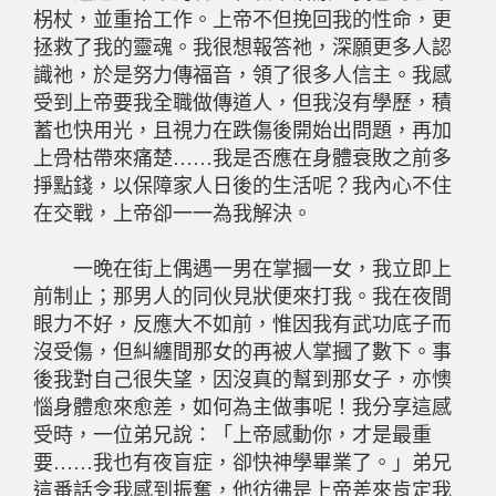
柺杖，並重拾工作。上帝不但挽回我的性命，更
拯救了我的靈魂。我很想報答祂，深願更多人認
識祂，於是努力傳福音，領了很多人信主。我感
受到上帝要我全職做傳道人，但我沒有學歷，積
蓄也快用光，且視力在跌傷後開始出問題，再加
上骨枯帶來痛楚
……
我是否應在身體衰敗之前多
掙點錢，以保障家人日後的生活呢？我內心不住
在交戰，上帝卻一一為我解決。
一晚在街上偶遇一男在掌摑一女，我立即上
前制止；那男人的同伙見狀便來打我。我在夜間
眼力不好，反應大不如前，惟因我有武功底子而
沒受傷，但糾纏間那女的再被人掌摑了數下。事
後我對自己很失望，因沒真的幫到那女子，亦懊
惱身體愈來愈差，如何為主做事呢！我分享這感
受時，一位弟兄說：「上帝感動你，才是最重
要
……
我也有夜盲症，卻快神學畢業了。」弟兄
這番話令我感到振奮，他彷彿是上帝差來肯定我