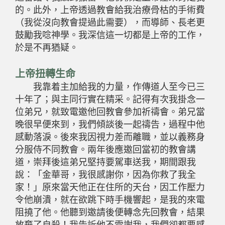
的。此外，上帝透過教會給我治療骨枯的手術費
（我從沒向教會提過此需要），而導師、長老更
鼓勵我唸神學。我深信這一切都是上帝的工作，
於是不再猶疑。
上帝扭轉生命
我靠着主加給我的力量，作傳道人至今已三
十年了；與主同行實在精采。記得有次我掛念一
位弟兄，就致電邀他回教會參加祈禱會。弟兄當
晚很早便來到，我們傾談後一起禱告，過程中他
感動落淚。後來我因視力差而離職，並以義務身
分服侍不同教會。兩年後應邀回當初的教會講
道，崇拜後這弟兄堅持要駕車送我，期間跟我
說：「金華哥，我很感謝你，因為你救了我全
家！」原來當天他正在住所的天台，因工作壓力
令他崩潰，就在欲跳下時手機響起，是我的來電
阻撓了他。他聽到邀請後便轉念先回教會，結果