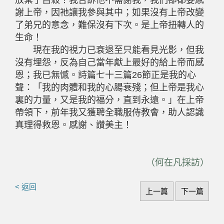
放棄了自殺！我告訴他不需謝我，我們卻都要感
謝上帝，因祂讓我參與其中；如果沒有上帝改變
了弟兄的意念，難保沒有下次。是上帝扭轉人的
生命！
現在我的視力已衰退至只能看見光影，但我
沒有埋怨，反為自己當年獻上最好的給上帝而感
恩；我已無憾。詩篇七十三篇26節正是我的心
聲：「我的肉體和我的心腸衰殘；但上帝是我心
裏的力量，又是我的福分，直到永遠。」在上帝
帶領下，前年我又獲聘全職服侍教會，助人認識
真理得救恩。感謝、讚美主！
（何在凡採訪）
< 返回
上一篇
下一篇