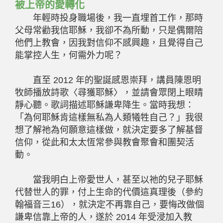
被上帝的愛轉化
年輕時投身職場後，我一直埋首工作，那時
父母常勸我信耶穌，我卻不為所動，只是偶爾陪
他們上教會，因我對信仰不感興趣，且覺得自己
能掌控人生，何需外力呢？
直至
2012
年的聖誕感恩崇拜，講員陳恩明
牧師播放詩歌〈尋獲耶穌〉，並請會眾閉上眼睛
靜心聽。歌詞描述耶穌謙卑降生。當時我想：
「為何耶穌肯這樣無私為人類犧牲自己？」我很
想了解祂為何願意這樣做，就決定要多了解基督
信仰，從此和太太恆常參與教會聚會和團契活
動。
當我明白上帝愛世人，甚至以祂的兒子耶穌
代替世人的罪，付上生命的代價這真理後（參約
翰福音三
16
），就決定不再靠自己，要悔改做個
謙卑信靠上帝的人，遂於
2014
年受浸加入教