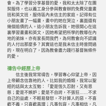
會。為了學習分享基督的愛，我和太太除了在團
契服侍，也以義工身分參與教會辦的免費兒童畫
班和英文班，服侍區內未信主的家庭。記得有位
小朋友畫了一幅畫，畫中的她在哭泣，裏面還有
幾個追債的人。這小朋友告訴我，她很開心在這
裏學習畫畫和英文，因她希望把所學的教導在內
地的弟妹。亦有家長問我們，為何教會向不認識
的人付出那麼多？其實這也是我未信主時曾問過
的，現在明白了，因為教會盡力踐行基督無條件
的愛。
禱告中經歷上帝
信主後我常常禱告，學習專心仰望上帝，因
上帝顧念信靠祂的人。比如我的婚姻，我常以聖
經的話與太太互勉：「愛是恆久忍耐，又有恩
慈；愛是不嫉妒；愛是不自誇，不張狂……不求
自己的益處，不輕易發怒，不計算人的惡，不喜
歡不義，只喜歡真理；凡事包容，凡事相信，凡