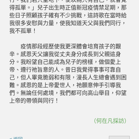
行。我們若只望地下，便以為只有自己，就會覺
得孤單。」兒子出生時正值新冠疫情禁足期，那
些日子照顧孩子確有不少挑戰，這詩歌在當時給
我很多安慰與力量，使我知道天父與我們同行，
我不孤單！
疫情那段經歷使我更深體會培育孩子的艱
辛。感恩天父讓我從丈夫身分成長到父親這身
分。我盼望自己能成為兒子的榜樣，做個愛上
帝、遵行祂旨意的人。昔日我覺得事事可靠自
己，但人畢竟脆弱和有限，漫長人生總會遇到困
難。感恩的是上帝愛世人，祂願意伸手引導我
們。無論任何處境，我們都可向高山舉目，仰望
上帝的帶領與同行！
（何在凡採訪）