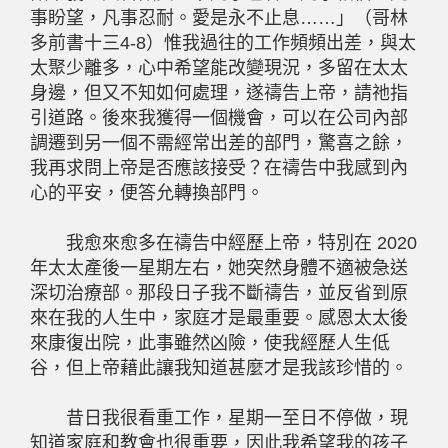
事盼望，凡事忍耐。愛是永不止息……」（哥林
多前書十三
4-8
）惟我過往的工作頻頻出差，與太
太聚少離多，心中希望能改變現況，多留在太太
身邊，但又不知如何處理，遂禱告上帝，請祂指
引道路。後來我獲得一個機會，可以在公司內部
調遷到另一個不需經常出差的部門，驚喜之餘，
我再求問上帝是否應該接受？在禱告中我感到內
心的平安，便答允轉換部門。
我愈來愈多在禱告中經歷上帝，特別在
2020
年太太產後一星期左右，她突然身體不適被急送
深切治療部。那段日子我不斷禱告，並反省到原
來在我的人生中，家庭才是最重要。感恩太太後
來康復出院，此事雖然凶險，使我經歷人生低
谷，但上帝藉此讓我知道甚麼才是我該珍惜的。
昔日我很看重工作，星期一至日不停做，現
知道家庭和教會也很重要，因此我希望我的孩子