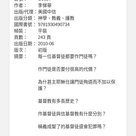
作者：
李悌華
出版/代理：
美國中信
出版分類：
神學、教義、護教
國際書號：
9781930490734
幀裝：
平裝
頁數：
243 頁
出版日期：
2010-06
版次：
初版
摘要：
每一位基督徒都要作門徒嗎？
作門徒是否要付很高的代價？
為什甚主耶穌任讓門徒殉道而不加以保
護？
基督教有多長歷史？
作基督徒與信基督教有什麼分別？
稱義成聖了的基督徒還會犯罪嗎？