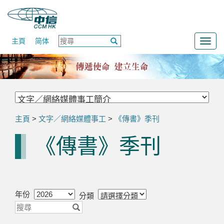
主頁
简体
Togg
navig
主頁
>
文字／網絡媒體事工
>
《傳書》季刊
《傳書》季刊
年份
分類