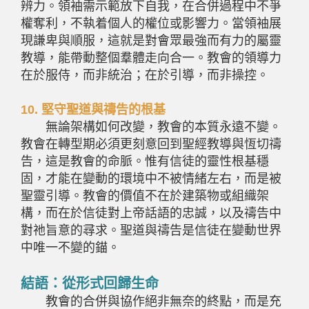
辨力。領袖需示範放下自我，在合併過程中不爭
權奪利，不執着個人的權位或影響力。當領袖展
現謙卑與順服，這就是對會眾最強而有力的屬靈
教導，能帶動整個羣體走向合一。教會的領導力
在於服侍，而非統治；在於引導，而非操控。
10.
堅守聖道與禱告的根基
無論架構如何改變，教會的本質永遠不變。
教會在轉型期必須更刻意回到聖經教導與恆切禱
告，這是教會的命脈。惟有信徒的靈性根基穩
固，才能在變動的環境中不被情緒左右，而是被
聖靈引導。教會的價值不在於建築物或組織架
構，而在於信徒對上帝話語的忠誠，以及禱告中
對祂旨意的尋求。聖道與禱告是信徒在變動世界
中唯一不變的錨。
結語：從形式回歸生命
教會的合併與協作絕非無奈的終點，而是充