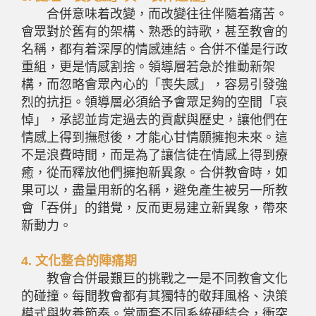
合併意味着改變，而改變往往伴隨着痛苦。
會眾對於舊有的架構、熟悉的詩歌，甚至教會的
名稱，都有着深厚的情感連結。合併不僅是行政
重組，更是情感割捨。領導層若急於推動新架
構，而忽略會眾內心的「喪失感」，容易引發強
烈的抗拒。領導層必須給予會眾足夠的空間「哀
悼」，承認並肯定過去的貢獻與歷史，讓他們在
情感上得到撫慰後，才能心甘情願擁抱未來。這
不是浪費時間，而是為了讓信徒在情感上得到療
癒，從而釋放他們擁抱新異象。合併教會時，如
果可以，盡量用新的名稱，避免產生被另一所教
會「吞併」的錯覺，反而更易建立新異象，帶來
新動力。
4.
文化整合的陣痛期
教會合併最艱巨的挑戰之一是不同教會文化
的碰撞。每間教會都有其獨特的敬拜風格、決策
模式與牧養節奏。當兩套不同系統硬結合，衝突