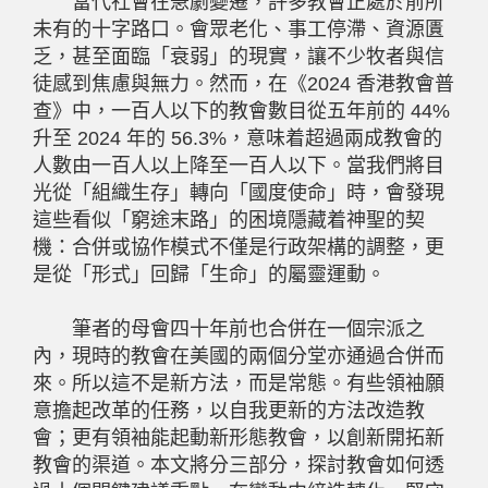
當代社會在急劇變遷，許多教會正處於前所
未有的十字路口。會眾老化、事工停滯、資源匱
乏，甚至面臨「衰弱」的現實，讓不少牧者與信
徒感到焦慮與無力。然而，在《
2024
香港教會普
查》中，一百人以下的教會數目從五年前的
44%
升至
2024
年的
56.3%
，意味着超過兩成教會的
人數由一百人以上降至一百人以下。當我們將目
光從「組織生存」轉向「國度使命」時，會發現
這些看似「窮途末路」的困境隱藏着神聖的契
機：合併或協作模式不僅是行政架構的調整，更
是從「形式」回歸「生命」的屬靈運動。
筆者的母會四十年前也合併在一個宗派之
內，現時的教會在美國的兩個分堂亦通過合併而
來。所以這不是新方法，而是常態。有些領袖願
意擔起改革的任務，以自我更新的方法改造教
會；更有領袖能起動新形態教會，以創新開拓新
教會的渠道。本文將分三部分，探討教會如何透