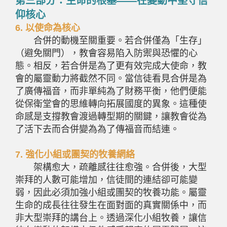
第三部分：生命的根基——在變動中堅守信
仰核心
6.
以使命為核心
合併的動機至關重要。若合併僅為「生存」
（避免關門），教會容易陷入防禦與恐懼的心
態。相反，若合併是為了更有效完成大使命，教
會的屬靈動力將截然不同。當信徒看見合併是為
了廣傳福音，而非單純為了財務平衡，他們便能
從保衛堂會的思維轉向拓展國度的異象。這種使
命感是支撐教會渡過轉型期的關鍵，讓教會從為
了活下去而合併變為為了傳福音而結連。
7.
強化小組或團契的牧養網絡
架構愈大，疏離感往往愈強。合併後，大型
崇拜的人數可能增加，信徒間的連結卻可能變
弱，因此必須加強小組或團契的牧養功能。屬靈
生命的成長往往發生在面對面的真實關係中，而
非大型崇拜的講台上。透過深化小組牧養，讓信