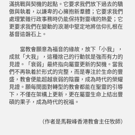
滿挑戰與契機的起點。它要求我們放下過去的驕
傲與執着，以謙卑的心擁抱新羣體；它要求我們
處理繁雜行政事務時仍能保持對靈魂的熱愛；它
更要求我們在變動的浪潮中堅定地將信仰扎根在
基督這磐石上。
當教會願意為福音的緣故，放下「小我」，
成就「大我」，這種捨己的行動就是強而有力的
見證。「衰弱」最終指向屬靈更新的契機。當我
們不再執着於形式的完整，而是專注於生命的豐
盛，教會便能超越衰弱的陰霾，成為時代的榮耀
見證。願每間面對轉型的教會都能在聖靈的引導
下，不僅在架構上更新，更在屬靈生命上結出豐
碩的果子，成為時代的祝福。
（作者是馬鞍峰香港教會主任牧師）