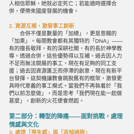
人相信耶穌，她就必定死亡；若能適時選擇合
併，便帶來國度發展的機會。
2.
資源互補，激發事工創新
合併不僅是數量的「加總」，更是恩賜的
「加乘」。每間教會都有其獨特的「
DNA
」——
有的擅長敬拜，有的深耕社關，有的長於神學教
導。透過合併，這些優勢得以互補。過去因人力
不足而無法開展的事工，現在有足夠的同工支
援；過去因資源匱乏而停滯的創意，現在有新平
台發揮。這契機讓教會跳脫舊有的框架，激發更
具時代意義的事工模式。當我們不再執着於「我
們以前怎麼做」，而是思考「我們現在能一起做
甚麼」，創新的火花便會燃起。
第二部分：轉型的陣痛——面對挑戰，處理
情感與文化
3.
處理「喪失感」與「哀悼過程」