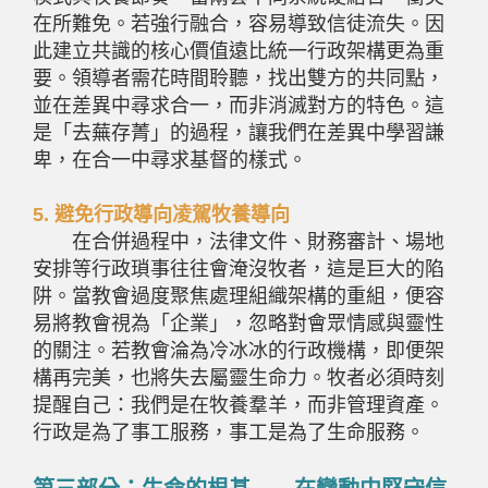
在所難免。若強行融合，容易導致信徒流失。因
此建立共識的核心價值遠比統一行政架構更為重
要。領導者需花時間聆聽，找出雙方的共同點，
並在差異中尋求合一，而非消滅對方的特色。這
是「去蕪存菁」的過程，讓我們在差異中學習謙
卑，在合一中尋求基督的樣式。
5.
避免行政導向凌駕牧養導向
在合併過程中，法律文件、財務審計、場地
安排等行政瑣事往往會淹沒牧者，這是巨大的陷
阱。當教會過度聚焦處理組織架構的重組，便容
易將教會視為「企業」，忽略對會眾情感與靈性
的關注。若教會淪為冷冰冰的行政機構，即便架
構再完美，也將失去屬靈生命力。牧者必須時刻
提醒自己：我們是在牧養羣羊，而非管理資產。
行政是為了事工服務，事工是為了生命服務。