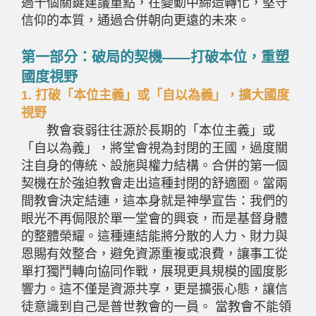
過十個關鍵建議重點，在變動中締造轉化，堅守
信仰的本質，通過合併朝向更遠的未來。
第一部分：破局的契機——打破本位，重塑
國度視野
1.
打破「本位主義」或「自以為義」，擴大國度
視野
教會衰弱往往源於長期的「本位主義」或
「自以為義」，將堂會視為封閉的王國，過度關
注自身的傳統、設施與權力結構。合併的第一個
契機在於強迫教會走出這種封閉的舒適圈。當兩
間教會決定結連，這本身就是神學宣告：我們的
眼光不再侷限於單一堂會的興衰，而是基督身體
的整體榮耀。這種連結能將分散的人力、財力與
恩賜有效整合，避免資源重複或浪費，讓事工從
單打獨鬥轉向協同作戰，展現更具規模的國度影
響力。這不僅是資源共享，更是擴張心態，讓信
徒意識到自己是普世教會的一員。 當教會不能領