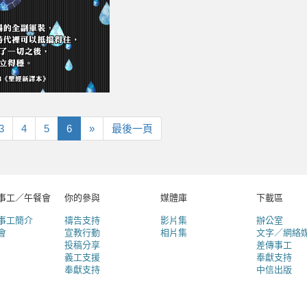
下
最
3
4
5
6
»
最後一頁
一
後
頁
一
頁
事工／午餐會
你的參與
媒體庫
下載區
事工簡介
禱告支持
影片集
辦公室
會
宣教行動
相片集
文字／網絡
投稿分享
差傳事工
義工支援
奉獻支持
奉獻支持
中信出版