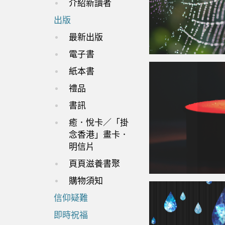
介紹新讀者
出版
最新出版
電子書
紙本書
禮品
書訊
癒．悅卡／「掛
念香港」畫卡．
明信片
頁頁滋養書聚
購物須知
信仰疑難
即時祝福