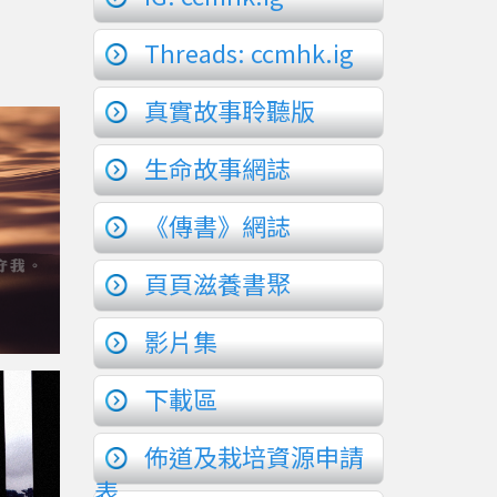
Threads: ccmhk.ig
真實故事聆聽版
生命故事網誌
《傳書》網誌
頁頁滋養書聚
影片集
下載區
佈道及栽培資源申請
表