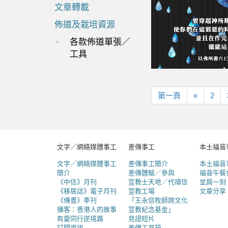
文章轉載
佈道及栽培資源
各款佈道單張／
工具
第
上
第一頁
«
2
一
一
頁
頁
文字／網絡媒體事工
差傳事工
本土福音
文字／網絡媒體事工
差傳事工簡介
本土福音
簡介
差傳體驗／參與
福音午餐
《中信》月刊
宣教士天地／代禱信
並肩一刻
《移居誌》電子月刊
宣教工場
文章分享
《傳書》季刊
「王永信牧師跨文化
播客：香港人的故事
宣教紀念基金」
有愛同行逆境路
見證短片
訂閱資訊
差傳工具箱