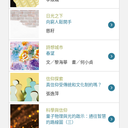
日光之下
向窮人鬆開手
慈籽
詩想城巿
春望
文／黎海華 畫／何小貞
信仰探索
真信仰受傳統和文化制約嗎？
張逸萍
科學與信仰
量子物理與光的啟示：通往智慧
的路線圖（三）