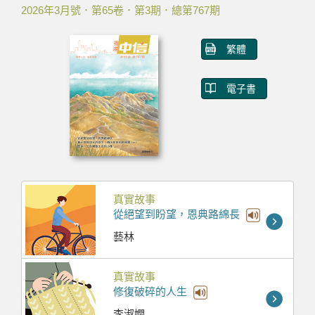
2026年3月號．第65卷．第3期．總第767期
繁體
電子書
真實故事
從絕望到盼望，恩典路綿長
藝林
真實故事
修復破碎的人生
李淑嫺