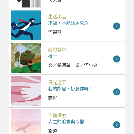
生活小品
求福，不能緣木求魚
何碧燕
詩想城巿
獨一
文／黎海華 畫／何小貞
日光之下
我的鄰居，掛念你呀！
慈籽
信仰探索
人生的追求與取捨
望道