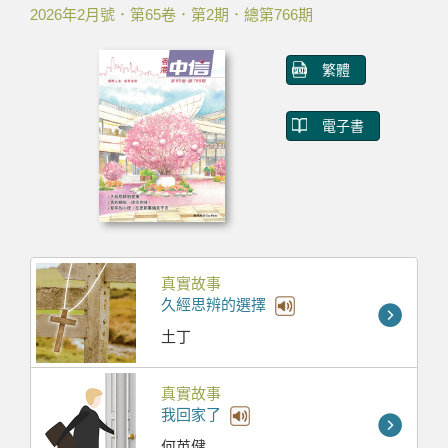
2026年2月號．第65卷．第2期．總第766期
繁體
電子書
真實故事
久經思辨的選擇
土丁
真實故事
我回家了
何英健