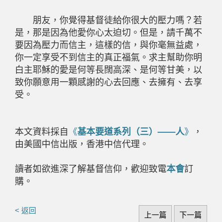
朋友，你覺得基督徒給你很大的壓力嗎？若
是，那是因為他愛你心太迫切。但是，請千萬不
要因為壓力而信主，這樣的信，與你毫無益處，
你一定享受不到信主的真正福氣。求主幫助你明
白主耶穌的愛是何等長闊高深、是何等甘美，以
致你願意用一顆感謝的心去回應、去擁有、去享
受。
本文資料採自
《
基本要道系列（三）——人
》
，
由美國中信出版，香港中信代理。
讀者如欲進深了解基督信仰，歡迎致電
本會
訂
購。
< 返回
上一篇
下一篇