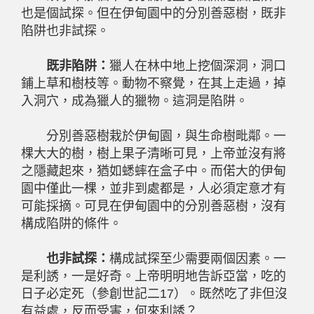
也是個試探。但在伊甸園中的分別善惡樹，既非
陷阱也非試探。
既非陷阱：
獵人在林中地上挖個深洞，洞口
鋪上草和樹枝等。動物不察覺，在其上走過，掉
入洞穴，成為獵人的獵物。這洞是陷阱。
分別善惡樹栽於伊甸園，與生命樹毗鄰。一
棵大大的樹，樹上果子清晰可見，上帝並沒有將
之隱藏起來，猶如蟋蟀在盒子中。而偌大的伊甸
園中僅此一棵，並非到處都是，人必須定意才有
可能採摘。可見在伊甸園中的分別善惡樹，沒有
構成陷阱的條件。
也非試探：
構成試探至少需要兩個因素。一
是利誘，一是好奇。上帝明明地告訴亞當，吃的
日子必定死（參創世記二17）。既然吃了非但沒
有益處，反而受害，何來利誘？