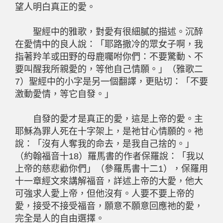
望人明白真正的愛。
聖經中的雅歌，對愛有很細膩的描述。沉醉
在愛情中的良人說：「耶路撒冷的眾女子啊，我
指著羚羊或田野的母鹿囑咐你們：不要驚動、不
要叫醒我所親愛的，等他自己情願。」（雅歌二
7）聖經中的小字是另一個翻譯，更貼切：「不要
激動愛情，等它自發。」
自發的愛才是真正的愛，這是上帝的愛。主
耶穌為罪人死在十字架上，是祂甘心情願的。祂
說：「沒有人奪我的命去，是我自己捨的。」
（約翰福音十18）羅馬書的作者保羅說：「我以
上帝的慈悲勸你們」（參羅馬書十二1），保羅用
十一章經文來講解福音，詳述上帝的大愛，他大
可強求人愛上帝，但他沒有。人要不要上帝的
愛，接受不接受福音，願意不願意回應祂的愛，
完全是人的自由選擇。