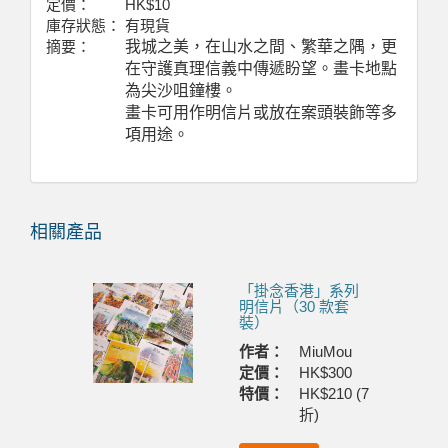
定價：
HK$10
庫存狀態：
有現貨
摘要：
我城之美，在山水之間、繁華之隅，更
在守護真理信義中傳遞盼望。畫卡地點
為尖沙咀鐘樓。
畫卡可用作明信片或放在案頭裝飾等多
項用途。
相關產品
Previous
Next
「掛念香港」系列
明信片（30 款套
裝）
作者：
MiuMou
定價：
HK$300
特價：
HK$210 (7
折)