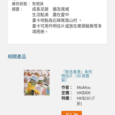
庫存狀態：
有現貨
摘要：
成長足跡 遍及我城
生活點滴 盡在愛中
畫卡地點為石硤尾南山村 。
畫卡可用作明信片或放在案頭裝飾等多
項用途。
相關產品
Previous
Next
「掛念香港」系列
明信片（30 款套
裝）
作者：
MiuMou
定價：
HK$300
特價：
HK$210 (7
折)
加入