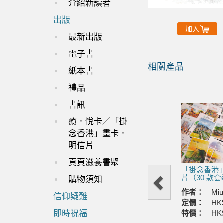
介紹新讀者
出版
加入
最新出版
電子書
相關產品
紙本書
Previous
禮品
書訊
癒．悅卡／「掛
念香港」畫卡．
明信片
頁頁滋養書聚
「掛念香港
片（30 款
購物須知
作者：
Mi
信仰疑難
定價：
HK
特價：
HK
即時祝福