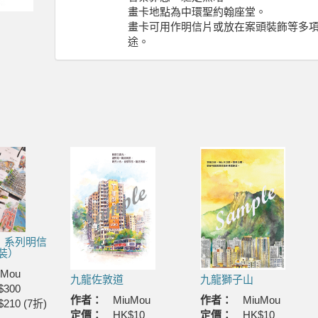
畫卡地點為中環聖約翰座堂。
畫卡可用作明信片或放在案頭裝飾等多
途。
」系列明信
套裝）
uMou
九龍佐敦道
九龍獅子山
$300
作者：
MiuMou
作者：
MiuMou
$210 (7折)
定價：
HK$10
定價：
HK$10