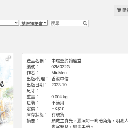
購物
產品名稱：
中環聖約翰座堂
編號：
02M032G
作者：
MiuMou
出版/代理：
香港中信
出版日期：
2023-10
尺寸：
重量：
0.004 kg
包裝：
不適用
定價：
HK$10
庫存狀態：
有現貨
摘要：
願救主真光，灑照每一晦暗角落，明亮
省察罪惡，驅走黑暗。