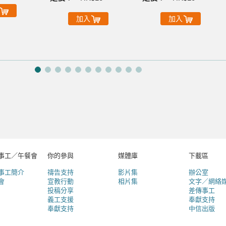
加入
加入
事工／午餐會
你的參與
媒體庫
下載區
事工簡介
禱告支持
影片集
辦公室
會
宣教行動
相片集
文字／網絡
投稿分享
差傳事工
義工支援
奉獻支持
奉獻支持
中信出版