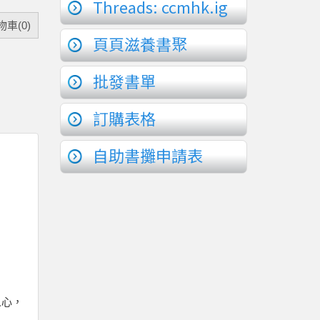
Threads: ccmhk.ig
車(0)
頁頁滋養書聚
批發書單
訂購表格
自助書攤申請表
人心，