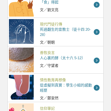
「食」得起
文／劉文亮
現代門徒行傳
死過翻生的宣教士（徒十四 20-
28）
文／朝朝
善牧良言
人心裏的酵（太十六 5-12）
文／守望者
情性教育再想像
從虛擬到真實：學生小組的感動
經歷
文／鄭安然
信仰筆記