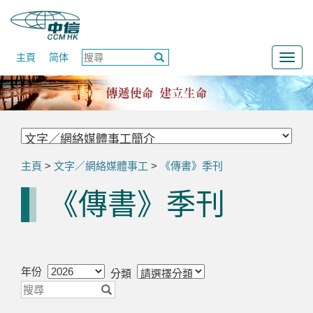
主頁
简体
Togg
navig
主頁
>
文字／網絡媒體事工
>
《傳書》季刊
《傳書》季刊
年份
分類