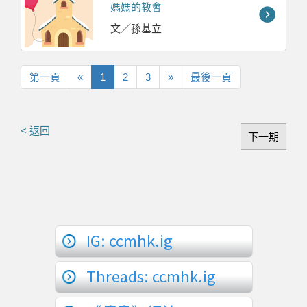
媽媽的教會
文／孫基立
第
上
下
最
第一頁
«
1
2
3
»
最後一頁
一
一
一
後
頁
頁
頁
一
頁
< 返回
下一期
IG: ccmhk.ig
Threads: ccmhk.ig